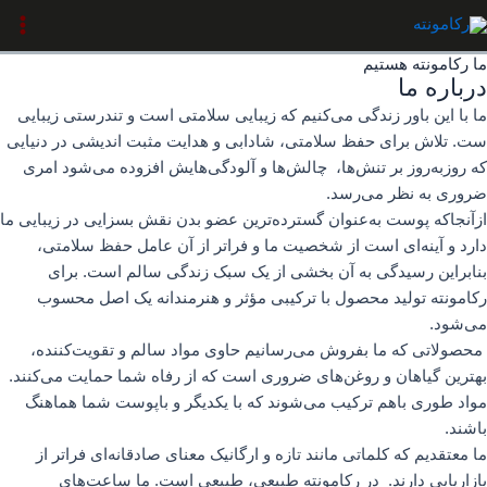
رش
جستجو
ain
ه
enu
حتوا
ما رکامونته هستیم
درباره ما
ما با این باور زندگی می‌کنیم که زیبایی سلامتی است و تندرستی زیبایی
ست. تلاش برای حفظ سلامتی، شادابی و هدایت مثبت اندیشی در دنیایی
که روزبه‌روز بر تنش‌ها، چالش‌ها و آلودگی‌هایش افزوده می‌شود امری
ضروری به نظر می‌رسد.
ازآنجاکه پوست به‌عنوان گسترده‌ترین عضو بدن نقش بسزایی در زیبایی ما
دارد و آینه‌ای است از شخصیت ما و فراتر از آن عامل حفظ سلامتی،
بنابراین رسیدگی به آن بخشی از یک سبک زندگی سالم است. برای
رکامونته تولید محصول با ترکیبی مؤثر و هنرمندانه یک اصل محسوب
می‌شود.
محصولاتی که ما بفروش می‌رسانیم حاوی مواد سالم و تقویت‌کننده،
بهترین گیاهان و روغن‌های ضروری است که از رفاه شما حمایت می‌کنند.
مواد طوری باهم ترکیب می‌شوند که با یکدیگر و باپوست شما هماهنگ
باشند.
ما معتقدیم که کلماتی مانند تازه و ارگانیک معنای صادقانه‌ای فراتر از
بازاریابی دارند. در رکامونته طبیعی، طبیعی است. ما ساعت‌های